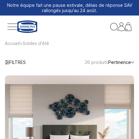
Notre équipe fait une pause estivale, délais de réponse SAV
rallongés jusqu'au 24 août.
Accueil
Soldes d'été
FILTRES
26 produits
Pertinence