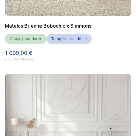
Matelas Brienne Bobochic x Simmons
Conçu pour durer
Température idéale
Prix
1 099,00 €
Dim. : 140x190cm