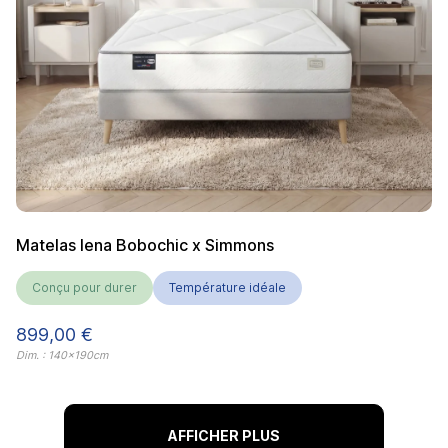
Matelas Iena Bobochic x Simmons
Conçu pour durer
Température idéale
Prix
899,00 €
Dim. : 140x190cm
AFFICHER PLUS