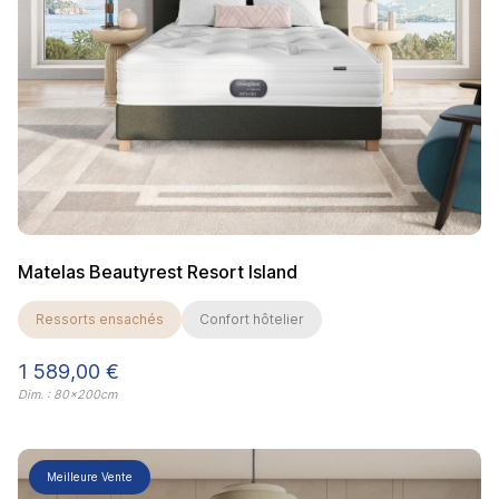
Matelas Beautyrest Resort Island
Ressorts ensachés
Confort hôtelier
Prix
1 589,00 €
Dim. : 80x200cm
Meilleure Vente