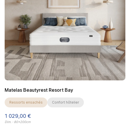
Matelas Beautyrest Resort Bay
Ressorts ensachés
Confort hôtelier
Prix
1 029,00 €
Dim. : 80x200cm