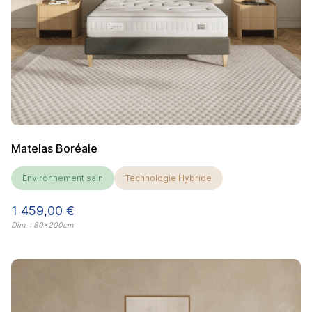
Matelas Boréale
Environnement sain
Technologie Hybride
Prix
1 459,00 €
Dim. : 80x200cm