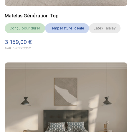
Matelas Génération Top
Conçu pour durer
Température idéale
Latex Talalay
Prix
3 159,00 €
Dim. : 90x200cm