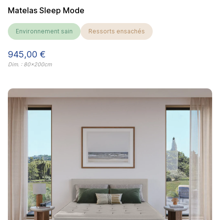
Matelas Sleep Mode
Environnement sain
Ressorts ensachés
Prix
945,00 €
Dim. : 80x200cm