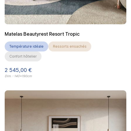
Matelas Beautyrest Resort Tropic
Température idéale
Ressorts ensachés
Confort hôtelier
Prix
2 545,00 €
Dim. : 140x190cm