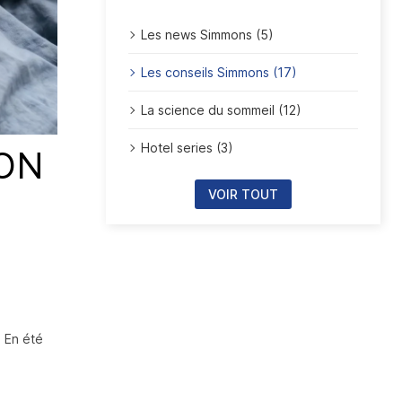
Les news Simmons (5)
Les conseils Simmons (17)
La science du sommeil (12)
Hotel series (3)
-ON
VOIR TOUT
Publié le:
. En été