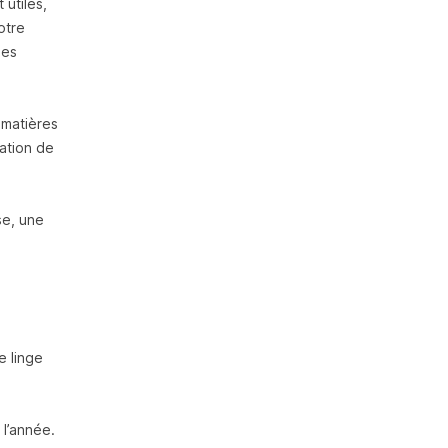
 utiles,
otre
les
 matières
sation de
se, une
e linge
 l’année.