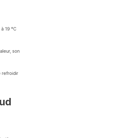
 à 19 °C
aleur, son
 refroidir
aud