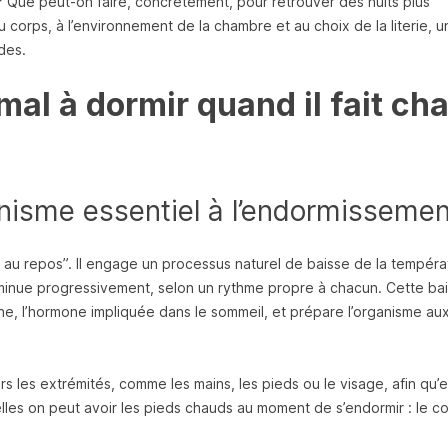
 ? Que peut-on faire, concrètement, pour retrouver des nuits plus
u corps, à l’environnement de la chambre et au choix de la literie, u
des.
al à dormir quand il fait ch
nisme essentiel à l’endormisseme
 au repos”. Il engage un processus naturel de baisse de la tempéra
diminue progressivement, selon un rythme propre à chacun. Cette ba
e, l’hormone impliquée dans le sommeil, et prépare l’organisme au
s les extrémités, comme les mains, les pieds ou le visage, afin qu’e
uelles on peut avoir les pieds chauds au moment de s’endormir : le c