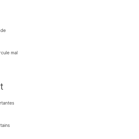
 de
ircule mal
t
rtantes
tains