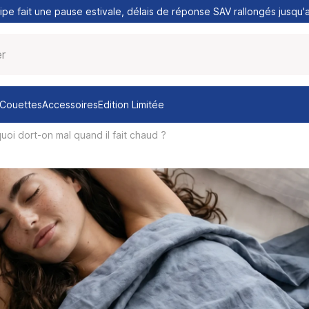
pe fait une pause estivale, délais de réponse SAV rallongés jusqu'
& Couettes
Accessoires
Edition Limitée
uoi dort-on mal quand il fait chaud ?