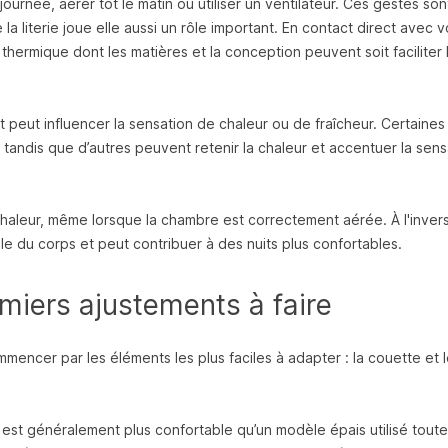
urnée, aérer tôt le matin ou utiliser un ventilateur. Ces gestes sont
 la literie joue elle aussi un rôle important. En contact direct avec v
hermique dont les matières et la conception peuvent soit faciliter 
peut influencer la sensation de chaleur ou de fraîcheur. Certaines
té, tandis que d’autres peuvent retenir la chaleur et accentuer la sen
chaleur, même lorsque la chambre est correctement aérée. À l'inver
le du corps et peut contribuer à des nuits plus confortables.
remiers ajustements à faire
ommencer par les éléments les plus faciles à adapter : la couette et l
est généralement plus confortable qu’un modèle épais utilisé toute