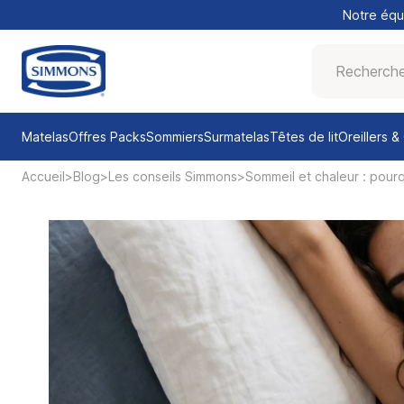
Notre équi
Matelas
Offres Packs
Sommiers
Surmatelas
Têtes de lit
Oreillers 
Accueil
Blog
Les conseils Simmons
Sommeil et chaleur : pourq