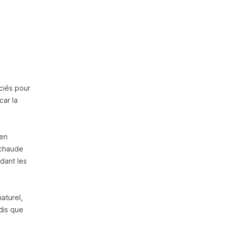
ciés pour
car la
ien
à chaude
dant les
aturel,
dis que