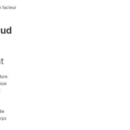
n facteur
aud
nt
ture
isse
x
lle
orps