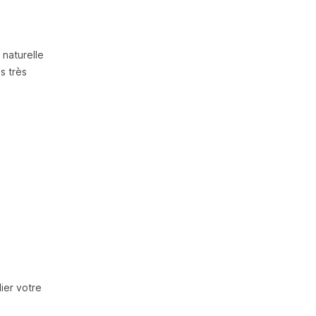
 naturelle
es très
lier votre