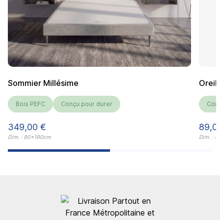
Sommier Millésime
Oreil
Bois PEFC
Conçu pour durer
Conç
Prix
Prix
349,00 €
89,0
Dim. : 90x190cm
Dim. : 